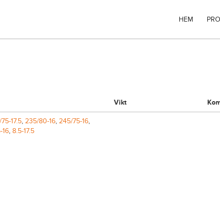
HEM
PRO
Vikt
Kom
/75-17.5
,
235/80-16
,
245/75-16
,
5-16
,
8.5-17.5