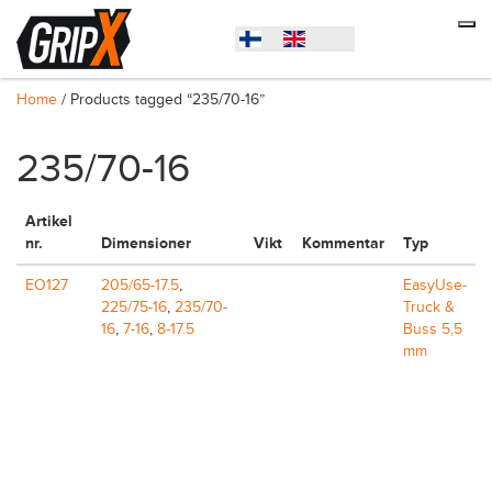
Home
/ Products tagged “235/70-16”
235/70-16
Artikel
nr.
Dimensioner
Vikt
Kommentar
Typ
EO127
205/65-17.5
,
EasyUse-
225/75-16
,
235/70-
Truck &
16
,
7-16
,
8-17.5
Buss 5,5
mm