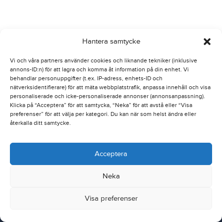
Hantera samtycke
Vi och våra partners använder cookies och liknande tekniker (inklusive
annons-ID:n) för att lagra och komma åt information på din enhet. Vi
behandlar personuppgifter (t.ex. IP-adress, enhets-ID och
nätverksidentifierare) för att mäta webbplatstrafik, anpassa innehåll och visa
personaliserade och icke-personaliserade annonser (annonsanpassning).
Klicka på “Acceptera” för att samtycka, “Neka” för att avstå eller “Visa
preferenser” för att välja per kategori. Du kan när som helst ändra eller
återkalla ditt samtycke.
Acceptera
Neka
Nordic Traction Group
Dealer Extranet
Visa preferenser