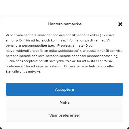
Hantera samtycke
Vi och våra partners använder cookies och liknande tekniker (inklusive
annons-ID:n) för att lagra och komma åt information på din enhet. Vi
behandlar personuppgifter (t.ex. IP-adress, enhets-ID och
nätverksidentifierare) för att mäta webbplatstrafik, anpassa innehåll och visa
personaliserade och icke-personaliserade annonser (annonsanpassning).
Klicka på “Acceptera” för att samtycka, “Neka” för att avstå eller “Visa
preferenser” för att välja per kategori. Du kan när som helst ändra eller
återkalla ditt samtycke.
Acceptera
Neka
Nordic Traction Group
Dealer Extranet
Visa preferenser