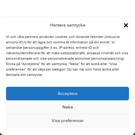
Hantera samtycke
Vi och våra partners använder cookies och liknande tekniker (inklusive
annons-ID:n) för att lagra och komma åt information på din enhet. Vi
behandlar personuppgifter (t.ex. IP-adress, enhets-ID och
nätverksidentifierare) för att mäta webbplatstrafik, anpassa innehåll och visa
personaliserade och icke-personaliserade annonser (annonsanpassning).
Klicka på “Acceptera” för att samtycka, “Neka” för att avstå eller “Visa
preferenser” för att välja per kategori. Du kan när som helst ändra eller
återkalla ditt samtycke.
Acceptera
Neka
Nordic Traction Group
Dealer Extranet
Visa preferenser