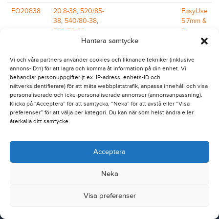
EO20838
20.8-38
,
520/85-
EasyUse
38
,
540/80-38
,
5.7mm &
580/70-38
7mm
Hantera samtycke
EO208387
20.8-38
,
520/85-
EasyUse
38
,
540/80-38
,
5.7mm &
Vi och våra partners använder cookies och liknande tekniker (inklusive
580/70-38
7mm
annons-ID:n) för att lagra och komma åt information på din enhet. Vi
behandlar personuppgifter (t.ex. IP-adress, enhets-ID och
nätverksidentifierare) för att mäta webbplatstrafik, anpassa innehåll och visa
personaliserade och icke-personaliserade annonser (annonsanpassning).
Klicka på “Acceptera” för att samtycka, “Neka” för att avstå eller “Visa
preferenser” för att välja per kategori. Du kan när som helst ändra eller
återkalla ditt samtycke.
Acceptera
Neka
Nordic Traction Group
Dealer Extranet
Visa preferenser