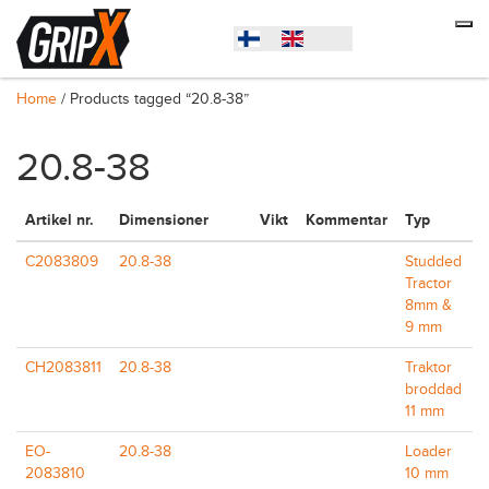
Home
/ Products tagged “20.8-38”
20.8-38
Artikel nr.
Dimensioner
Vikt
Kommentar
Typ
C2083809
20.8-38
Studded
Tractor
8mm &
9 mm
CH2083811
20.8-38
Traktor
broddad
11 mm
EO-
20.8-38
Loader
2083810
10 mm